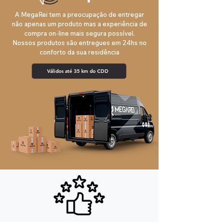
A MegaRei tem a preocupação de entregar
não apenas um produto mas a experiência de
compra on-line mais segura possível.
Nossos produtos são entregues em 24hs no
conforto da sua residência
Válidos até 35 km do CDD